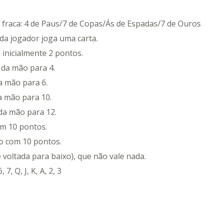
s fraca: 4 de Paus/7 de Copas/Ás de Espadas/7 de Ouros
da jogador joga uma carta.
 inicialmente 2 pontos.
 da mão para 4.
a mão para 6.
a mão para 10.
da mão para 12.
m 10 pontos.
o com 10 pontos.
 voltada para baixo), que não vale nada.
, Q, J, K, A, 2, 3