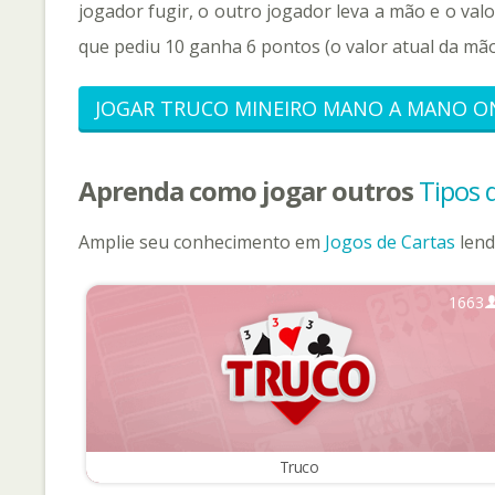
jogador fugir, o outro jogador leva a mão e o val
que pediu 10 ganha 6 pontos (o valor atual da mã
JOGAR TRUCO MINEIRO MANO A MANO O
Aprenda como jogar outros
Tipos 
Amplie seu conhecimento em
Jogos de Cartas
lend
1663
Truco