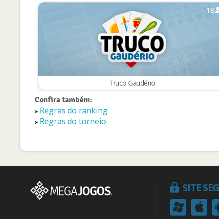
18
Truco Gaudério
Confira também:
Regras do ranking
Regras do torneio
SITE S