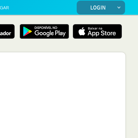
OGAR
LOGIN