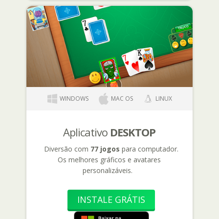
WINDOWS
MAC OS
LINUX
Aplicativo
DESKTOP
Diversão com
77 jogos
para computador.
Os melhores gráficos e avatares
personalizáveis.
INSTALE GRÁTIS