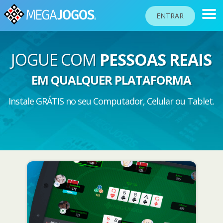
ENTRAR
JOGUE COM
PESSOAS REAIS
RANKINGS
EM QUALQUER PLATAFORMA
TORNEIOS
Instale GRÁTIS no seu Computador, Celular ou Tablet.
COMUNIDADE
BLOG
AJUDA
PASSAPORTE
JOGAR
Idioma do site