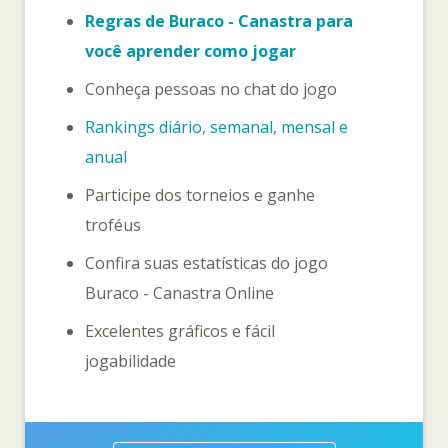
Regras de Buraco - Canastra para
você aprender como jogar
Conheça pessoas no chat do jogo
Rankings diário, semanal, mensal e
anual
Participe dos torneios e ganhe
troféus
Confira suas estatísticas do jogo
Buraco - Canastra Online
Excelentes gráficos e fácil
jogabilidade