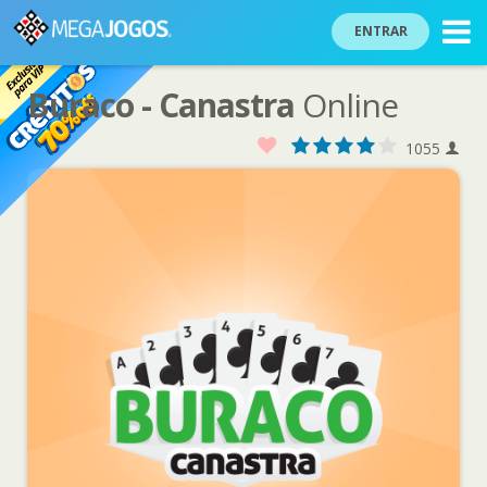
ENTRAR
MENU
Buraco - Canastra
Online
Favorito
1
2
3
4
5
1055