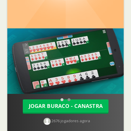
JOGAR BURACO - CANASTRA
2676 jogadores agora