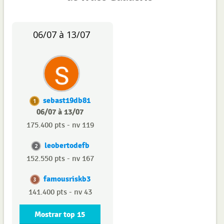
06/07 à 13/07
sebast19db81
1
06/07 à 13/07
175.400 pts - nv 119
leobertodefb
2
152.550 pts - nv 167
famousriskb3
3
141.400 pts - nv 43
Mostrar top 15