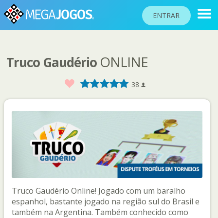
ENTRAR
ONLINE
Truco Gaudério
RANKINGS
TORNEIOS
Favorito
1
2
3
4
5
38
COMUNIDADE
BLOG
AJUDA
PASSAPORTE
!
JOGAR
Truco Gaudério Online! Jogado com um baralho
espanhol, bastante jogado na região sul do Brasil e
Idioma do site
também na Argentina. Também conhecido como