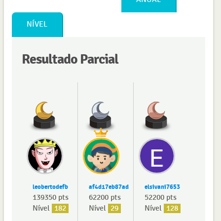
NÍVEL
Resultado Parcial
leobertodefb
af4d17eb87ad
elsivani7653
139350 pts
62200 pts
52200 pts
Nível
182
Nível
29
Nível
128