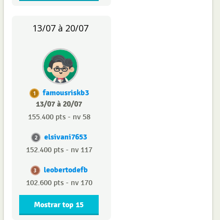
13/07 à 20/07
famousriskb3
1
13/07 à 20/07
155.400 pts - nv 58
elsivani7653
2
152.400 pts - nv 117
leobertodefb
3
102.600 pts - nv 170
Mostrar top 15