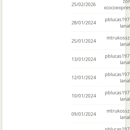
zo
25/02/2026
xcocoexpre
pblucas197
28/01/2024
lana
mtrukossz
25/01/2024
lana
pblucas197
13/01/2024
lana
pblucas197
12/01/2024
lana
pblucas197
10/01/2024
lana
mtrukossz
09/01/2024
lana
pblucas197