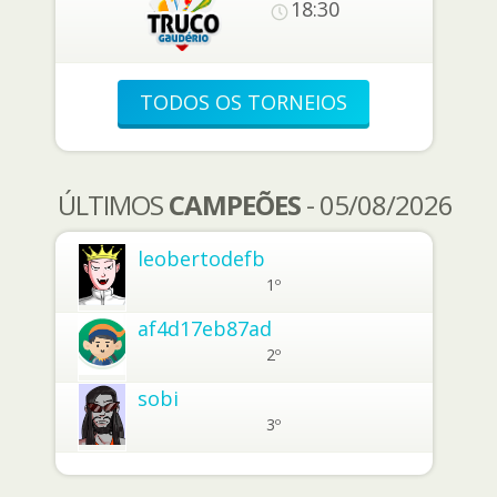
18:30
TODOS OS TORNEIOS
ÚLTIMOS
CAMPEÕES
- 05/08/2026
leobertodefb
1º
af4d17eb87ad
2º
sobi
3º