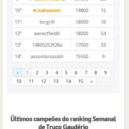
10º
isahxavier
19800
15
11º
torgrill
18000
10
12º
werectfield0
18000
54
13º
14800253f28a
17000
33
14º
assombrosobh
15550
9
«
1
2
3
4
5
6
7
8
9
10
11
12
13
14
15
»
Últimos campeões do ranking Semanal
de Truco Gaudério