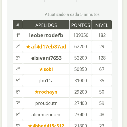
Atualizado a cada 5 minutos
#
APELIDOS
PONTOS
NÍVEL
leobertodefb
1º
139350
182
af4d17eb87ad
2º
62200
29
elsivani7653
3º
52200
128
4º
sobi
50850
67
5º
jhu11a
31000
35
6º
rochayn
29200
50
7º
proudcutn
27400
59
8º
alinemendonc
23400
48
9º
4bbed415c512
21800
23