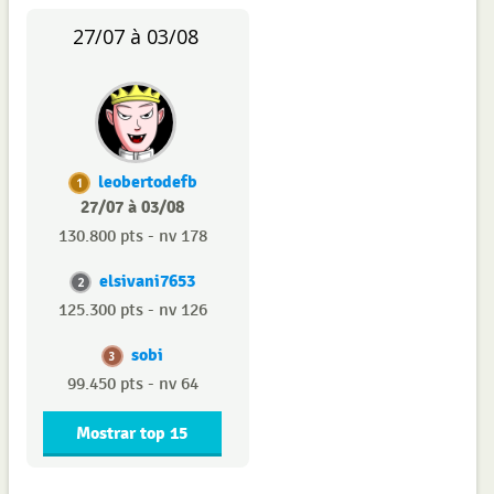
27/07 à 03/08
leobertodefb
1
27/07 à 03/08
130.800 pts - nv 178
elsivani7653
2
125.300 pts - nv 126
sobi
3
99.450 pts - nv 64
Mostrar top 15