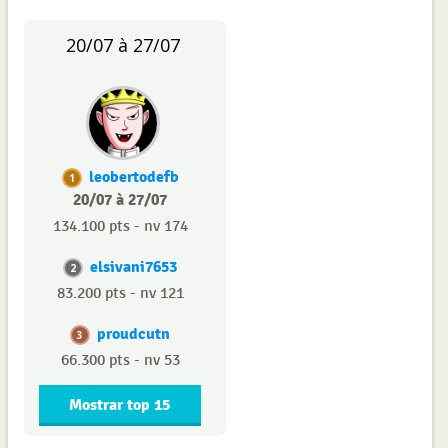
20/07 à 27/07
leobertodefb
1
20/07 à 27/07
134.100 pts - nv 174
elsivani7653
2
83.200 pts - nv 121
proudcutn
3
66.300 pts - nv 53
Mostrar top 15