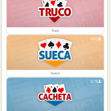
Truco
3905
Sueca
2578