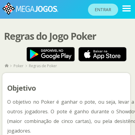
ENTRAR
Regras do Jogo Poker
RANKINGS
TORNEIOS
COMUNIDADE
Poker
Regras de Poker
BLOG
AJUDA
Objetivo
PASSAPORTE
O objetivo no Poker é ganhar o pote, ou seja, levar 
!
JOGAR
outros jogadores. O pote é ganho durante o Showd
(maior combinação de cinco cartas), ou pela desistên
jogadores.
Idioma do site