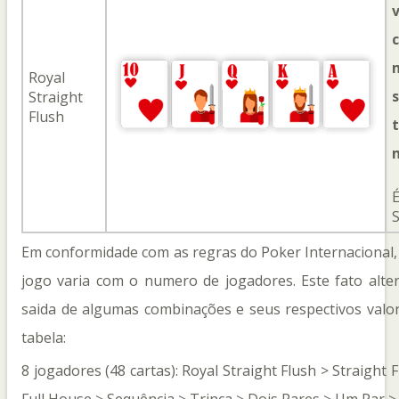
v
c
Royal
Straight
Flush
m
É
S
Em conformidade com as regras do Poker Internacional,
jogo varia com o numero de jogadores. Este fato alter
saida de algumas combinações e seus respectivos valo
tabela:
8 jogadores (48 cartas): Royal Straight Flush > Straight 