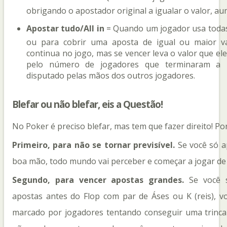
obrigando o apostador original a igualar o valor, au
Apostar tudo/All in
= Quando um jogador usa todas 
ou para cobrir uma aposta de igual ou maior val
continua no jogo, mas se vencer leva o valor que el
pelo número de jogadores que terminaram a p
disputado pelas mãos dos outros jogadores.
Blefar ou não blefar, eis a Questão!
No Poker é preciso blefar, mas tem que fazer direito! Po
Primeiro, para não se tornar previsível.
Se você só 
boa mão, todo mundo vai perceber e começar a jogar de
Segundo, para vencer apostas grandes.
Se você 
apostas antes do Flop com par de Áses ou K (reis), voc
marcado por jogadores tentando conseguir uma trinca