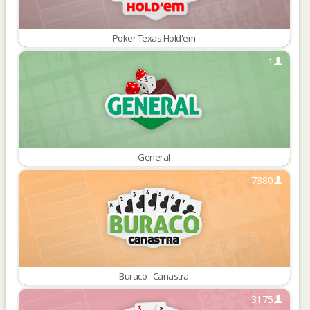
Poker Texas Hold'em
1
General
7380
Buraco - Canastra
3175