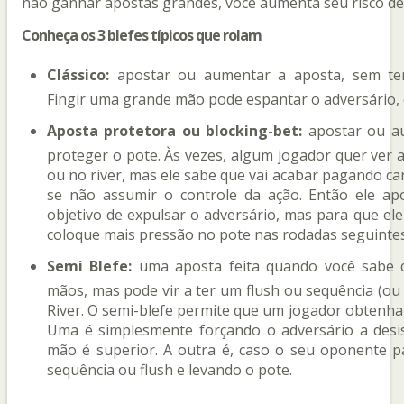
não ganhar apostas grandes, você aumenta seu risco de 
Conheça os 3 blefes típicos que rolam
Clássico:
apostar ou aumentar a aposta, sem ter
Fingir uma grande mão pode espantar o adversário, 
Aposta protetora ou blocking-bet:
apostar ou a
proteger o pote. Às vezes, algum jogador quer ver a
ou no river, mas ele sabe que vai acabar pagando ca
se não assumir o controle da ação. Então ele ap
objetivo de expulsar o adversário, mas para que ele
coloque mais pressão no pote nas rodadas seguintes
Semi Blefe:
uma aposta feita quando você sabe 
mãos, mas pode vir a ter um flush ou sequência (ou
River. O semi-blefe permite que um jogador obtenha
Uma é simplesmente forçando o adversário a desis
mão é superior. A outra é, caso o seu oponente 
sequência ou flush e levando o pote.