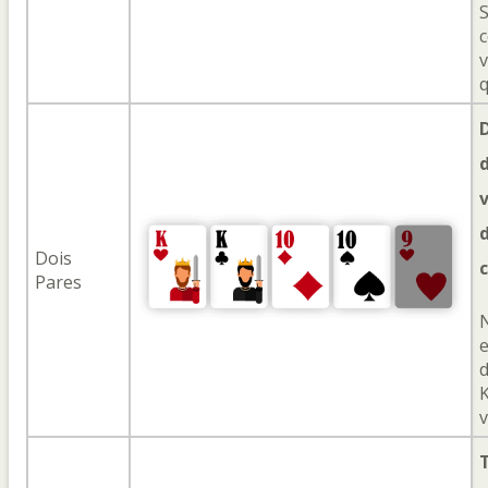
v
q
Dois
Pares
d
K
v
T