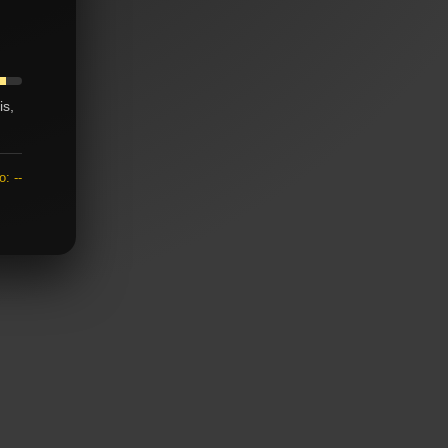
is,
po:
--
5
7
6
♠
4
♠
♥
♥