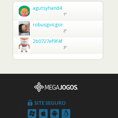
agutsyhand4
1º
robusgvicgor
2º
2b0727ef9f4f
3º
SITE SEGURO