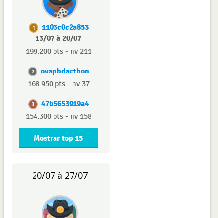
1103c0c2a853
1
13/07 à 20/07
199.200 pts - nv 211
ovapbdactbon
2
168.950 pts - nv 37
47b5653919a4
3
154.300 pts - nv 158
Mostrar top 15
20/07 à 27/07