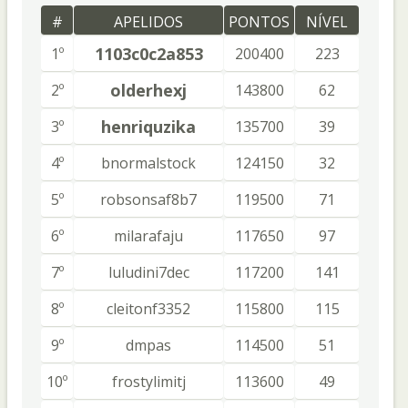
#
APELIDOS
PONTOS
NÍVEL
1103c0c2a853
1º
200400
223
olderhexj
2º
143800
62
henriquzika
3º
135700
39
4º
bnormalstock
124150
32
5º
robsonsaf8b7
119500
71
6º
milarafaju
117650
97
7º
luludini7dec
117200
141
8º
cleitonf3352
115800
115
9º
dmpas
114500
51
10º
frostylimitj
113600
49