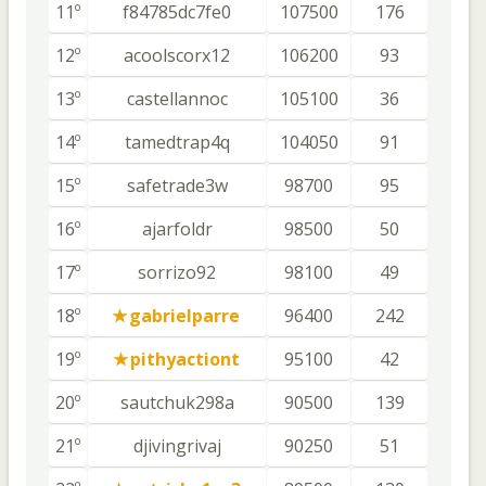
11º
f84785dc7fe0
107500
176
12º
acoolscorx12
106200
93
13º
castellannoc
105100
36
14º
tamedtrap4q
104050
91
15º
safetrade3w
98700
95
16º
ajarfoldr
98500
50
17º
sorrizo92
98100
49
18º
gabrielparre
96400
242
19º
pithyactiont
95100
42
20º
sautchuk298a
90500
139
21º
djivingrivaj
90250
51