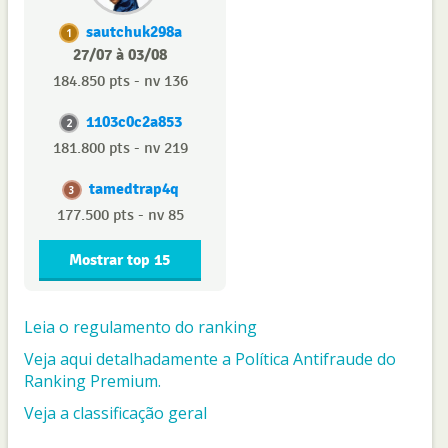
sautchuk298a
1
27/07 à 03/08
184.850 pts - nv 136
1103c0c2a853
2
181.800 pts - nv 219
tamedtrap4q
3
177.500 pts - nv 85
Mostrar top 15
Leia o regulamento do ranking
Veja aqui detalhadamente a Política Antifraude do
Ranking Premium.
Veja a classificação geral