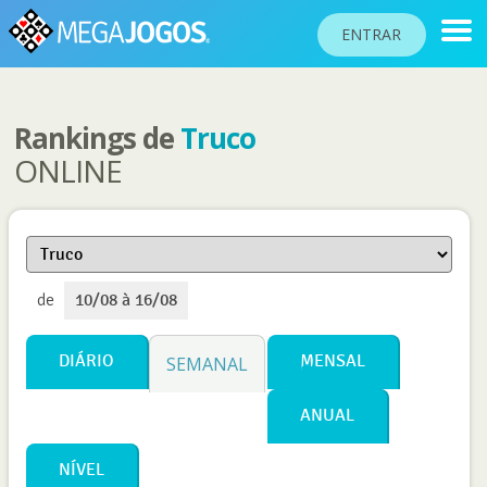
ENTRAR
Rankings de
Truco
RANKINGS
ONLINE
TORNEIOS
COMUNIDADE
BLOG
de
10/08 à 16/08
AJUDA
PASSAPORTE
DIÁRIO
MENSAL
SEMANAL
!
JOGAR
ANUAL
NÍVEL
Idioma do site