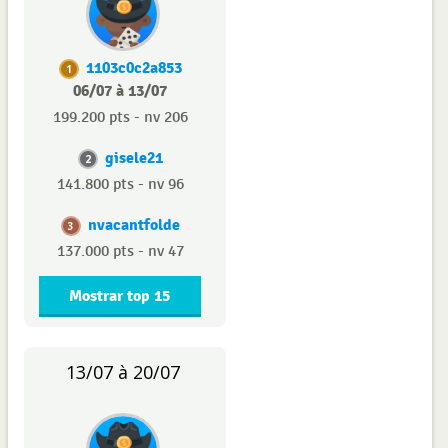
1103c0c2a853
1
06/07 à 13/07
199.200 pts - nv 206
gisele21
2
141.800 pts - nv 96
nvacantfolde
3
137.000 pts - nv 47
Mostrar top 15
13/07 à 20/07