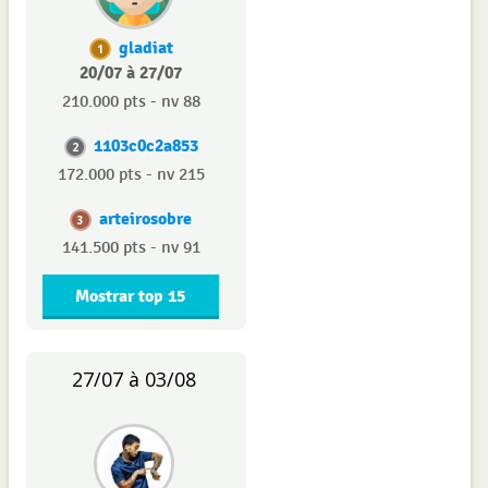
gladiat
1
20/07 à 27/07
210.000 pts - nv 88
1103c0c2a853
2
172.000 pts - nv 215
arteirosobre
3
141.500 pts - nv 91
Mostrar top 15
27/07 à 03/08