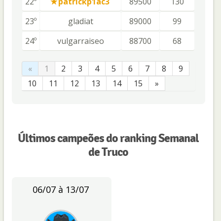
22º
patrickp1ac3
89500
130
23º
gladiat
89000
99
24º
vulgarraiseo
88700
68
«
1
2
3
4
5
6
7
8
9
10
11
12
13
14
15
»
Últimos campeões do ranking Semanal
de Truco
06/07 à 13/07