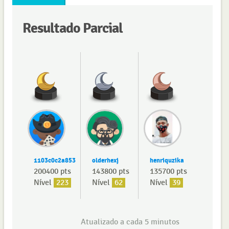
Resultado Parcial
1103c0c2a853
olderhexj
henriquzika
200400 pts
143800 pts
135700 pts
Nível
223
Nível
62
Nível
39
Atualizado a cada 5 minutos