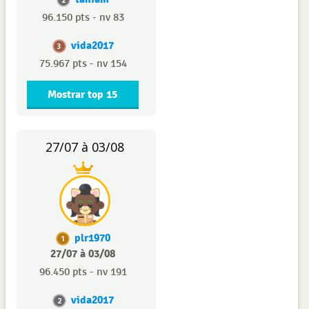
2
96.150 pts - nv 83
vida2017
3
75.967 pts - nv 154
Mostrar top 15
27/07 à 03/08
plr1970
1
27/07 à 03/08
96.450 pts - nv 191
vida2017
2