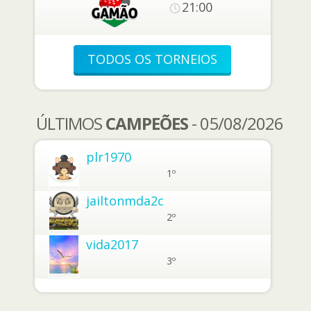
21:00
TODOS OS TORNEIOS
ÚLTIMOS
CAMPEÕES
- 05/08/2026
plr1970
1º
jailtonmda2c
2º
vida2017
3º