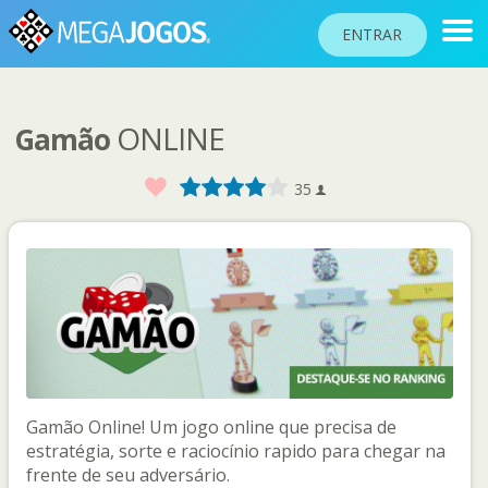
ENTRAR
ONLINE
Gamão
RANKINGS
TORNEIOS
Favorito
1
2
3
4
5
35
COMUNIDADE
BLOG
AJUDA
PASSAPORTE
!
JOGAR
Gamão Online! Um jogo online que precisa de
estratégia, sorte e raciocínio rapido para chegar na
Idioma do site
frente de seu adversário.