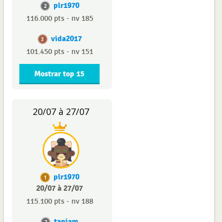
plr1970
2
116.000 pts - nv 185
vida2017
3
101.450 pts - nv 151
Mostrar top 15
20/07 à 27/07
plr1970
1
20/07 à 27/07
115.100 pts - nv 188
taniam