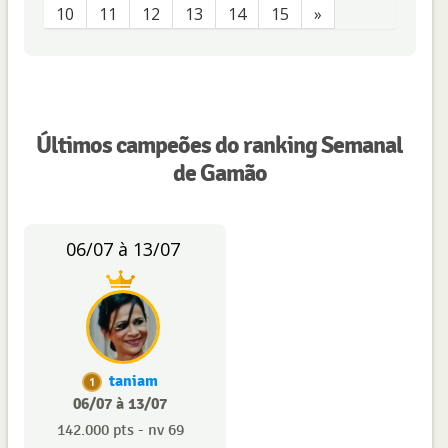
10
11
12
13
14
15
»
Últimos campeões do ranking Semanal
de Gamão
06/07 à 13/07
taniam
1
06/07 à 13/07
142.000 pts - nv 69