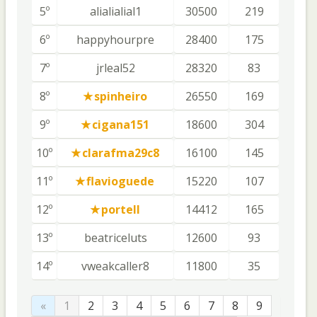
5º
alialialial1
30500
219
6º
happyhourpre
28400
175
7º
jrleal52
28320
83
8º
spinheiro
26550
169
9º
cigana151
18600
304
10º
clarafma29c8
16100
145
11º
flavioguede
15220
107
12º
portell
14412
165
13º
beatriceluts
12600
93
14º
vweakcaller8
11800
35
«
1
2
3
4
5
6
7
8
9