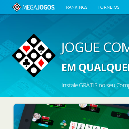
RANKINGS
TORNEIOS
JOGUE CO
EM QUALQUE
Instale GRÁTIS no seu Comp