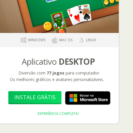
WINDOWS
MAC OS
LINUX
Aplicativo
DESKTOP
Diversão com
77 jogos
para computador.
Os melhores gráficos e avatares personalizáveis.
INSTALE GRÁTIS
EXPERIÊNCIA COMPLETA!