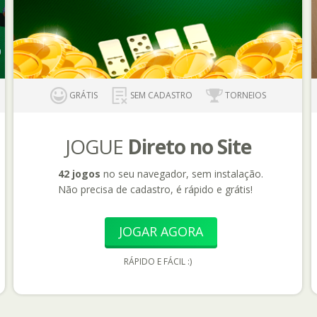
GRÁTIS
SEM CADASTRO
TORNEIOS
JOGUE
Direto no Site
42 jogos
no seu navegador, sem instalação.
Não precisa de cadastro, é rápido e grátis!
JOGAR AGORA
RÁPIDO E FÁCIL :)