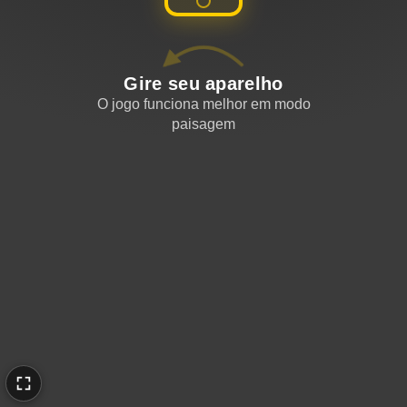
Gire seu aparelho
O jogo funciona melhor em modo
paisagem