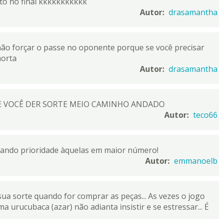
o no final kkkkkkkkkkk
Autor:
drasamantha
o forçar o passe no oponente porque se você precisar
morta
Autor:
drasamantha
SE VOCÊ DER SORTE MEIO CAMINHO ANDADO
Autor:
teco66
dando prioridade àquelas em maior número!
Autor:
emmanoelb
a sorte quando for comprar as peças... As vezes o jogo
 urucubaca (azar) não adianta insistir e se estressar... É