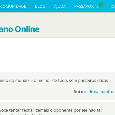
!
COMUNIDADE
BLOG
AJUDA
PASSAPORTE
J
no Online
minó do mundo! E o melhor de tudo, sem parceiros cricas
Autor:
drasamantha
se você tentar fechar demais o oponente por ele não ter