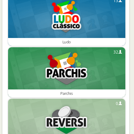
13
Ludo
32
Parchis
0