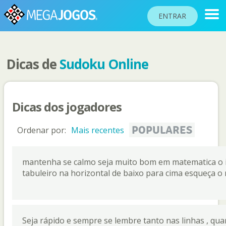
ENTRAR
Dicas de
Sudoku Online
RANKINGS
TORNEIOS
Dicas dos jogadores
COMUNIDADE
BLOG
POPULARES
Ordenar por:
Mais recentes
AJUDA
mantenha se calmo seja muito bom em matematica o 
PASSAPORTE
tabuleiro na horizontal de baixo para cima esqueça 
!
JOGAR
Idioma do site
Seja rápido e sempre se lembre tanto nas linhas , quan