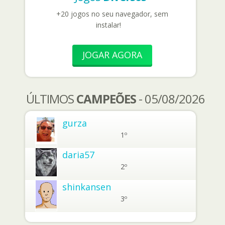
+20 jogos no seu navegador, sem
instalar!
JOGAR AGORA
ÚLTIMOS
CAMPEÕES
- 05/08/2026
gurza
1º
daria57
2º
shinkansen
3º