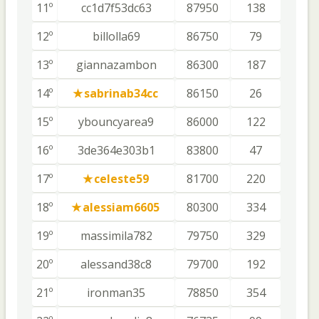
11º
cc1d7f53dc63
87950
138
12º
billolla69
86750
79
13º
giannazambon
86300
187
14º
sabrinab34cc
86150
26
15º
ybouncyarea9
86000
122
16º
3de364e303b1
83800
47
17º
celeste59
81700
220
18º
alessiam6605
80300
334
19º
massimila782
79750
329
20º
alessand38c8
79700
192
21º
ironman35
78850
354