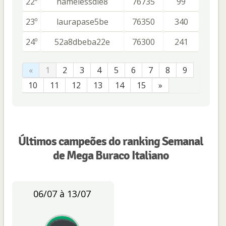
22º
namelessdie8
76735
99
23º
laurapase5be
76350
340
24º
52a8dbeba22e
76300
241
«
1
2
3
4
5
6
7
8
9
10
11
12
13
14
15
»
Últimos campeões do ranking Semanal
de Mega Buraco Italiano
06/07 à 13/07