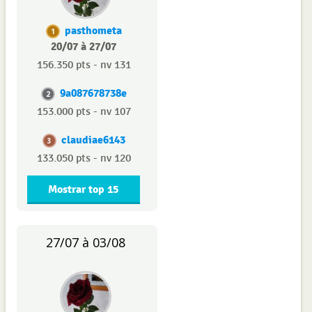
pasthometa
1
20/07 à 27/07
156.350 pts - nv 131
9a087678738e
2
153.000 pts - nv 107
claudiae6143
3
133.050 pts - nv 120
Mostrar top 15
27/07 à 03/08