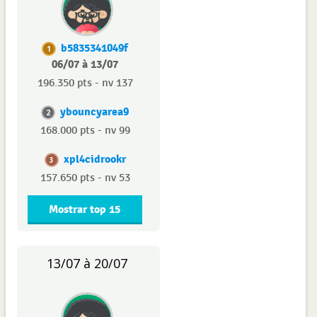
b5835341049f
1
06/07 à 13/07
196.350 pts - nv 137
ybouncyarea9
2
168.000 pts - nv 99
xpl4cidrookr
3
157.650 pts - nv 53
Mostrar top 15
13/07 à 20/07