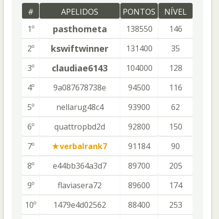
#
APELIDOS
PONTOS
NÍVEL
pasthometa
1º
138550
146
kswiftwinner
2º
131400
35
claudiae6143
3º
104000
128
4º
9a087678738e
94500
116
5º
nellarug48c4
93900
62
6º
quattropbd2d
92800
150
7º
verbalrank7
91184
90
8º
e44bb364a3d7
89700
205
9º
flaviasera72
89600
174
10º
1479e4d02562
88400
253