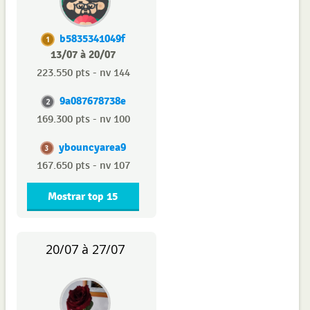
b5835341049f
1
13/07 à 20/07
223.550 pts - nv 144
9a087678738e
2
169.300 pts - nv 100
ybouncyarea9
3
167.650 pts - nv 107
Mostrar top 15
20/07 à 27/07