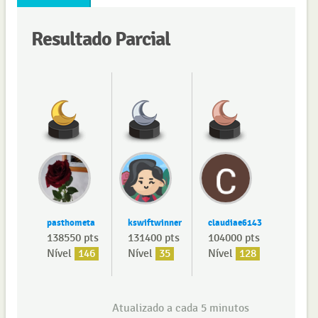
Resultado Parcial
pasthometa
kswiftwinner
claudiae6143
138550 pts
131400 pts
104000 pts
Nível
146
Nível
35
Nível
128
Atualizado a cada 5 minutos