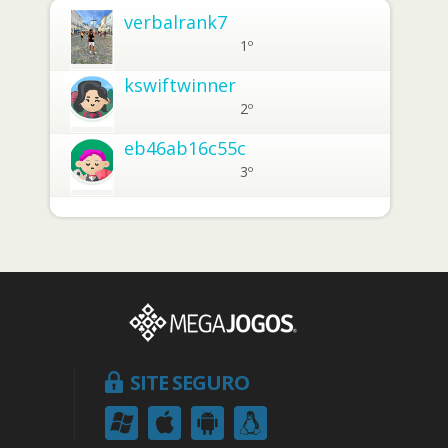
verbalrank7
1º
kswiftwinner
2º
eb46ab16c55c
3º
SITE SEGURO