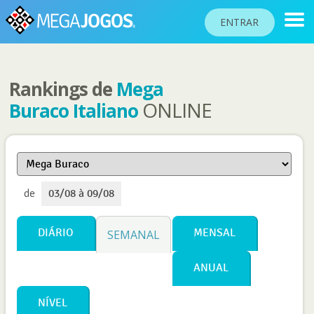
ENTRAR
Rankings de
Mega
RANKINGS
ONLINE
Buraco Italiano
TORNEIOS
COMUNIDADE
BLOG
de
03/08 à 09/08
AJUDA
PASSAPORTE
DIÁRIO
MENSAL
SEMANAL
!
JOGAR
ANUAL
NÍVEL
Idioma do site