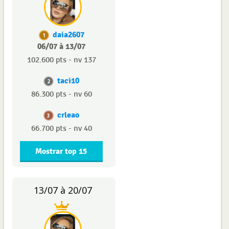
daia2607
1
06/07 à 13/07
102.600 pts - nv 137
taci10
2
86.300 pts - nv 60
crleao
3
66.700 pts - nv 40
Mostrar top 15
13/07 à 20/07