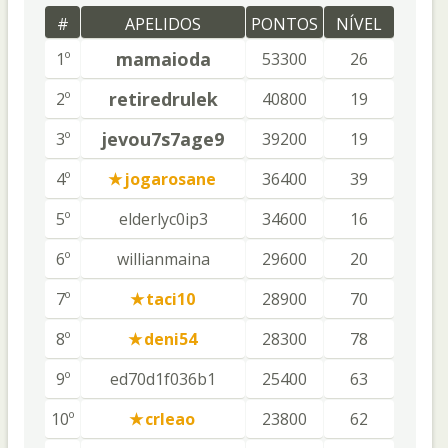
#
APELIDOS
PONTOS
NÍVEL
mamaioda
1º
53300
26
retiredrulek
2º
40800
19
jevou7s7age9
3º
39200
19
4º
jogarosane
36400
39
5º
elderlyc0ip3
34600
16
6º
willianmaina
29600
20
7º
taci10
28900
70
8º
deni54
28300
78
9º
ed70d1f036b1
25400
63
10º
crleao
23800
62