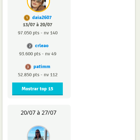
daia2607
1
13/07 à 20/07
97.050 pts - nv 140
crleao
2
93.600 pts - nv 49
patimm
3
52.850 pts - nv 112
Mostrar top 15
20/07 à 27/07