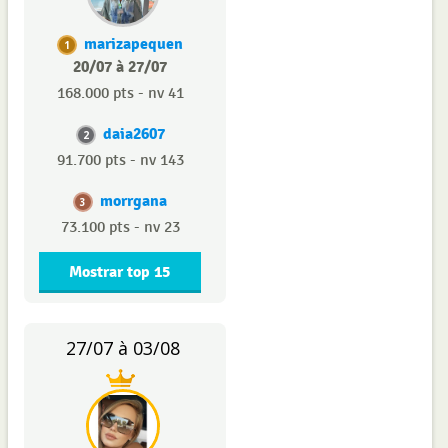
marizapequen
1
20/07 à 27/07
168.000 pts - nv 41
daia2607
2
91.700 pts - nv 143
morrgana
3
73.100 pts - nv 23
Mostrar top 15
27/07 à 03/08