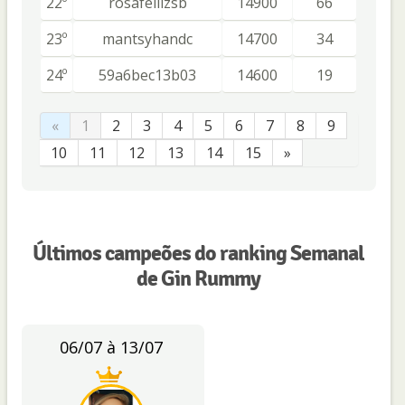
22º
rosafellizsb
14900
66
23º
mantsyhandc
14700
34
24º
59a6bec13b03
14600
19
«
1
2
3
4
5
6
7
8
9
10
11
12
13
14
15
»
Últimos campeões do ranking Semanal
de Gin Rummy
06/07 à 13/07