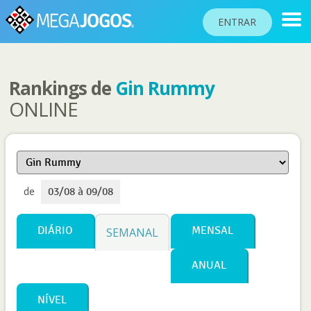
ENTRAR
Rankings de
Gin Rummy
RANKINGS
ONLINE
TORNEIOS
COMUNIDADE
BLOG
de
03/08 à 09/08
AJUDA
PASSAPORTE
DIÁRIO
MENSAL
SEMANAL
!
JOGAR
ANUAL
NÍVEL
Idioma do site