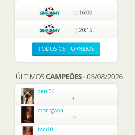
16:00
20:15
TODOS OS TORNEIOS
ÚLTIMOS
CAMPEÕES
- 05/08/2026
deni54
1º
morrgana
2º
taci10