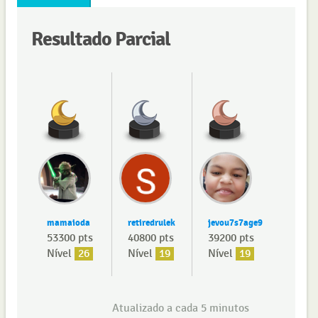
Resultado Parcial
mamaioda
retiredrulek
jevou7s7age9
53300 pts
40800 pts
39200 pts
Nível
26
Nível
19
Nível
19
Atualizado a cada 5 minutos