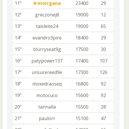
11º
morrgana
23400
29
12º
greczonej8
19000
12
13º
taisleite24
19000
65
14º
evandro3pire
18400
29
15º
blurryseat9g
17500
30
16º
patypower137
17400
107
17º
unsurereed9e
17300
126
18º
moxedraoseq
16800
92
19º
motocuco
15600
92
20º
tannalla
15500
28
21º
paulorr
15100
47