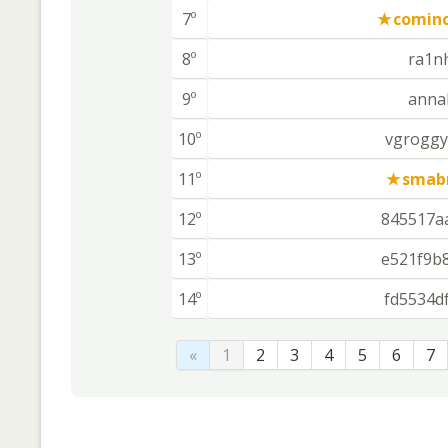
7º
comin
8º
ra1n
9º
annal
10º
vgroggy
11º
smabr
12º
845517a
13º
e521f9b
14º
fd5534d
«
1
2
3
4
5
6
7