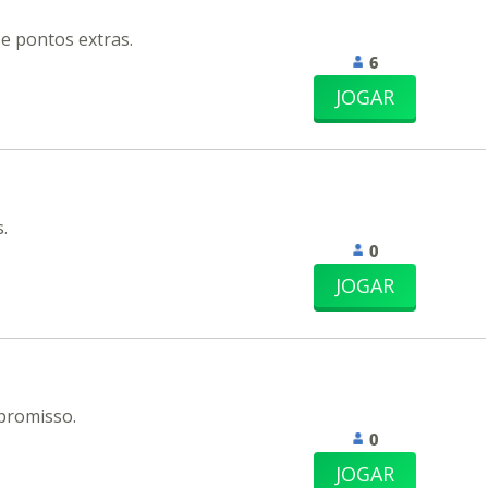
 e pontos extras.
6
JOGAR
.
0
JOGAR
promisso.
0
JOGAR