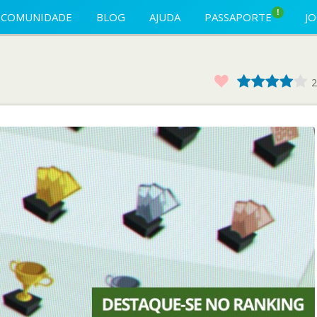
!
COMUNIDADE
BLOG
AJUDA
PASSAPORTE
J
Favorito
1
2
3
4
2