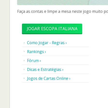
Faça as contas e limpe a mesa neste jogo muito pop
JOGAR ESCOPA ITALIANA
Como Jogar - Regras ›
Rankings ›
Fórum ›
Dicas e Estratégias ›
Jogos de Cartas Online ›