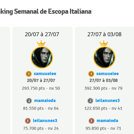
king Semanal de Escopa Italiana
20/07 à 27/07
27/07 à 03/08
samuuelee
samuuelee
1
1
20/07 à 27/07
27/07 à 03/08
293.750 pts - nv 50
392.300 pts - nv 79
mamaioda
leilanunes3
2
2
81.550 pts - nv 64
122.650 pts - nv 41
leilanunes3
mamaioda
3
3
75.700 pts - nv 24
95.850 pts - nv 71