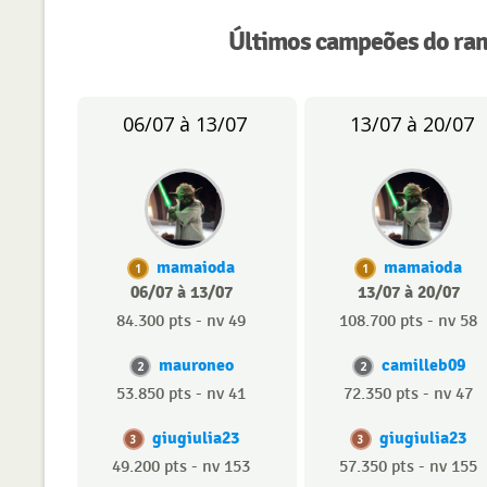
Últimos campeões do ran
06/07 à 13/07
13/07 à 20/07
mamaioda
mamaioda
1
1
06/07 à 13/07
13/07 à 20/07
84.300 pts - nv 49
108.700 pts - nv 58
mauroneo
camilleb09
2
2
53.850 pts - nv 41
72.350 pts - nv 47
giugiulia23
giugiulia23
3
3
49.200 pts - nv 153
57.350 pts - nv 155