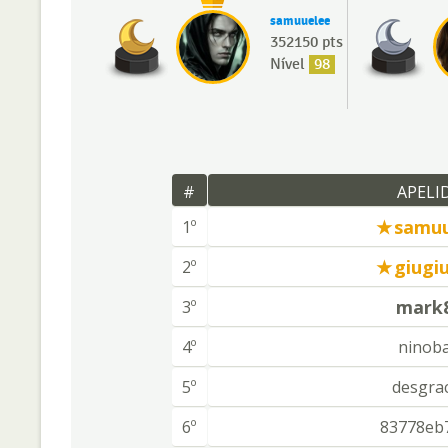
samuuelee
352150 pts
Nível
98
#
APELI
samu
1º
giugiu
2º
mark
3º
4º
ninoba
5º
desgra
6º
83778eb