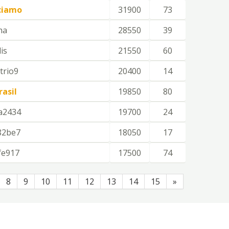
ciamo
31900
73
ha
28550
39
is
21550
60
trio9
20400
14
asil
19850
80
a2434
19700
24
82be7
18050
17
fe917
17500
74
8
9
10
11
12
13
14
15
»