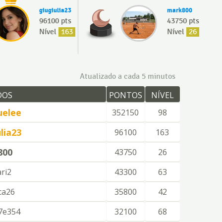
giugiulia23
mark800
96100 pts
43750 pts
Nível
163
Nível
26
Atualizado a cada 5 minutos
DOS
PONTOS
NÍVEL
uelee
352150
98
lia23
96100
163
800
43750
26
ri2
43300
63
ca26
35800
42
7e354
32100
68