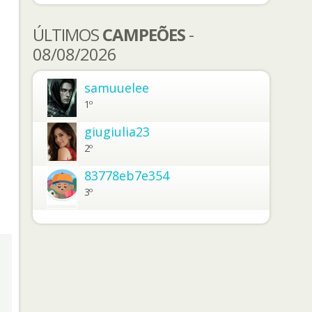
ÚLTIMOS
CAMPEÕES
-
08/08/2026
samuuelee
1º
giugiulia23
2º
83778eb7e354
3º