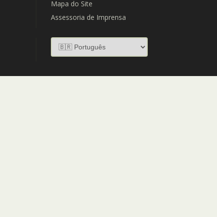
Mapa do Site
Assessoria de Imprensa