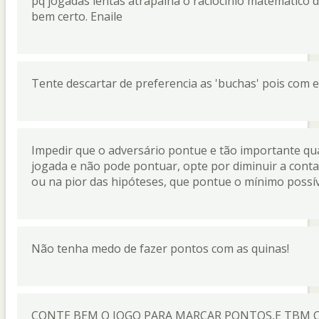
pq jogadas lentas atrapalha o raciocinio matematico d
bem certo. Enaile
Tente descartar de preferencia as 'buchas' pois com e
Impedir que o adversário pontue e tão importante qu
jogada e não pode pontuar, opte por diminuir a cont
ou na pior das hipóteses, que pontue o mínimo possív
Não tenha medo de fazer pontos com as quinas!
CONTE BEM O JOGO PARA MARCAR PONTOS,E TBM 