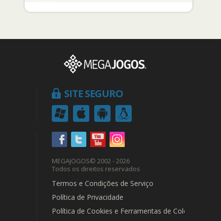
SITE SEGURO
MEGAJOGOS
© 2002 - 2026
Todos os direitos reservados
Termos e Condições de Serviço
Política de Privacidade
Política de Cookies e Ferramentas de Coleta de Dad