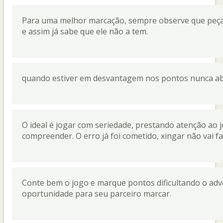
Para uma melhor marcação, sempre observe que peça 
e assim já sabe que ele não a tem.
quando estiver em desvantagem nos pontos nunca ab
O ideal é jogar com seriedade, prestando atenção ao jo
compreender. O erro já foi cometido, xingar não vai fa
Conte bem o jogo e marque pontos dificultando o adv
oportunidade para seu parceiro marcar.