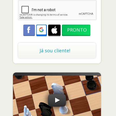
Já sou cliente!