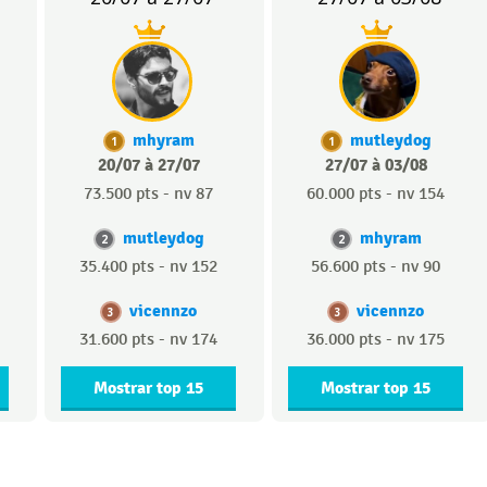
mhyram
mutleydog
1
1
20/07 à 27/07
27/07 à 03/08
73.500 pts - nv 87
60.000 pts - nv 154
mutleydog
mhyram
2
2
35.400 pts - nv 152
56.600 pts - nv 90
vicennzo
vicennzo
3
3
31.600 pts - nv 174
36.000 pts - nv 175
Mostrar top 15
Mostrar top 15