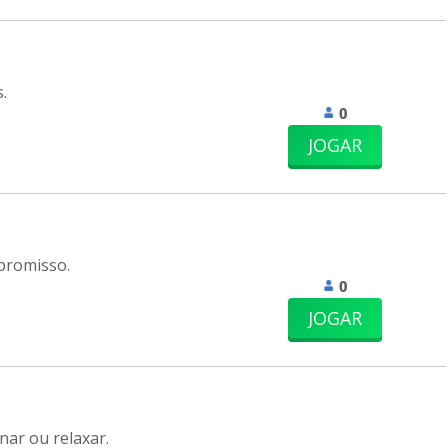
.
0
JOGAR
promisso.
0
JOGAR
nar ou relaxar.