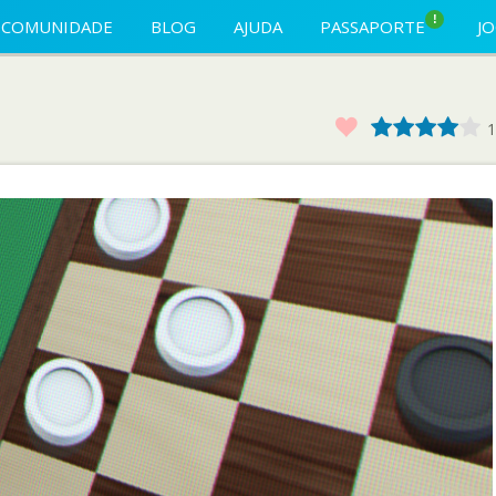
!
COMUNIDADE
BLOG
AJUDA
PASSAPORTE
J
Favorito
1
2
3
4
1