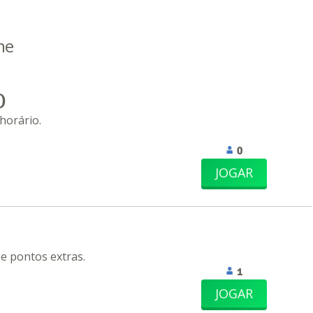
ne
O
horário.
0
JOGAR
 e pontos extras.
1
JOGAR