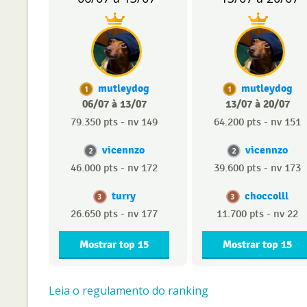
mutleydog
mutleydog
1
1
06/07 à 13/07
13/07 à 20/07
79.350 pts - nv 149
64.200 pts - nv 151
vicennzo
vicennzo
2
2
46.000 pts - nv 172
39.600 pts - nv 173
turry
choccolll
3
3
26.650 pts - nv 177
11.700 pts - nv 22
Mostrar top 15
Mostrar top 15
Leia o regulamento do ranking