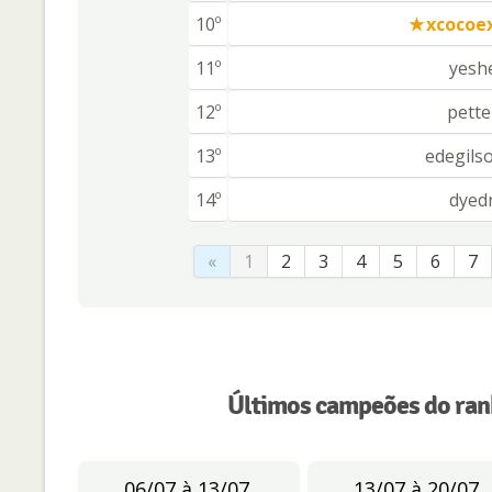
10º
xcocoe
11º
yesh
12º
pette
13º
edegils
14º
dyed
«
1
2
3
4
5
6
7
Últimos campeões do ran
06/07 à 13/07
13/07 à 20/07