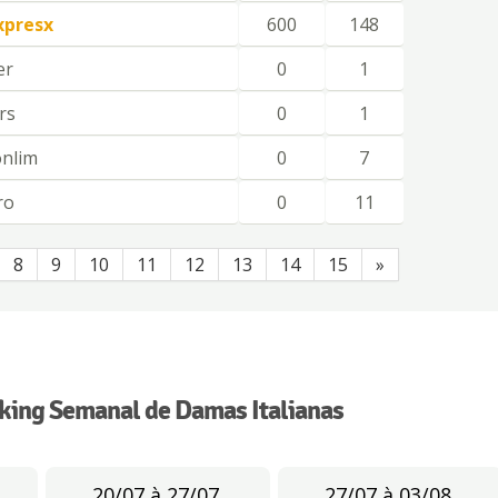
xpresx
600
148
er
0
1
rs
0
1
onlim
0
7
ro
0
11
8
9
10
11
12
13
14
15
»
king Semanal de Damas Italianas
20/07 à 27/07
27/07 à 03/08