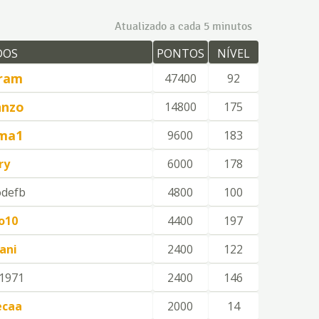
Atualizado a cada 5 minutos
DOS
PONTOS
NÍVEL
ram
47400
92
nnzo
14800
175
ima1
9600
183
ry
6000
178
odefb
4800
100
o10
4400
197
ani
2400
122
1971
2400
146
ecaa
2000
14