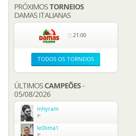
PRÓXIMOS
TORNEIOS
DAMAS ITALIANAS
21:00
TODOS OS TORNEIOS
ÚLTIMOS
CAMPEÕES
-
05/08/2026
mhyram
1º
le0lima1
2º