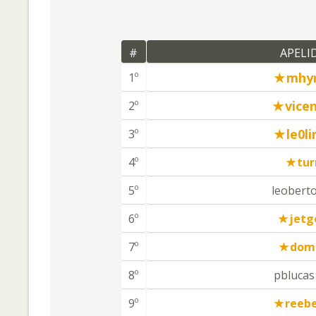
#
APELI
mhy
1º
vice
2º
le0l
3º
4º
tur
5º
leobert
6º
jetg
7º
dom
8º
pblucas
9º
reeb