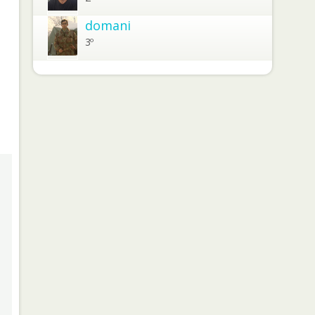
domani
3º