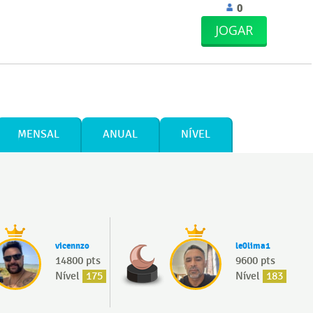
0
JOGAR
MENSAL
ANUAL
NÍVEL
vicennzo
le0lima1
14800 pts
9600 pts
Nível
175
Nível
183