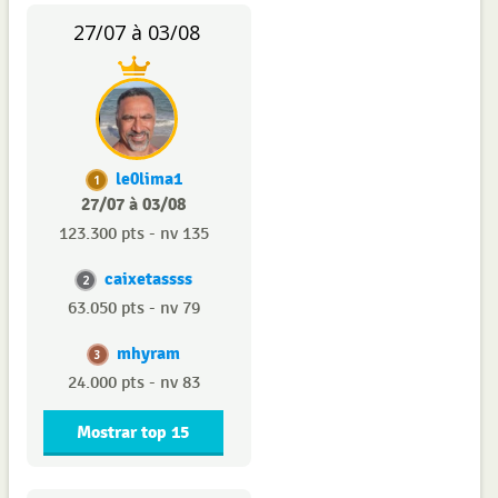
27/07 à 03/08
le0lima1
1
27/07 à 03/08
123.300 pts - nv 135
caixetassss
2
63.050 pts - nv 79
mhyram
3
24.000 pts - nv 83
Mostrar top 15