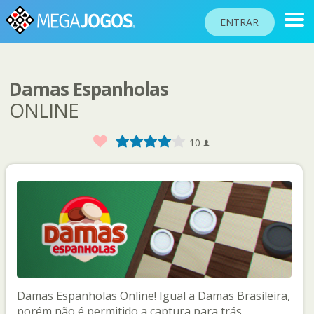
ENTRAR
Damas Espanholas
RANKINGS
ONLINE
TORNEIOS
Favorito
1
2
3
4
5
10
COMUNIDADE
BLOG
AJUDA
PASSAPORTE
!
JOGAR
Damas Espanholas Online! Igual a Damas Brasileira,
Idioma do site
porém não é permitido a captura para trás.