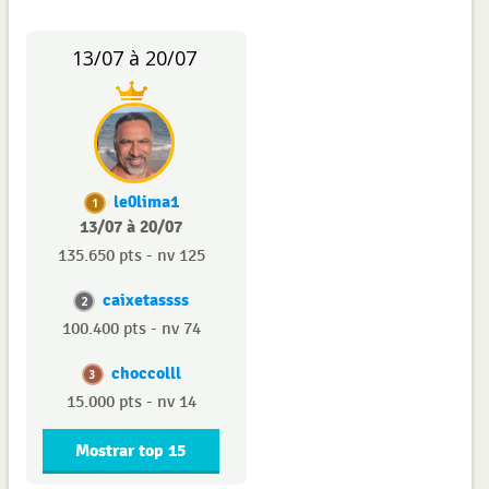
13/07 à 20/07
le0lima1
1
13/07 à 20/07
135.650 pts - nv 125
caixetassss
2
100.400 pts - nv 74
choccolll
3
15.000 pts - nv 14
Mostrar top 15