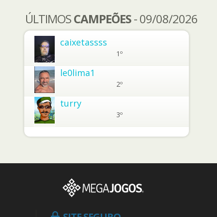
ÚLTIMOS
CAMPEÕES
- 09/08/2026
caixetassss
1º
le0lima1
2º
turry
3º
SITE SEGURO