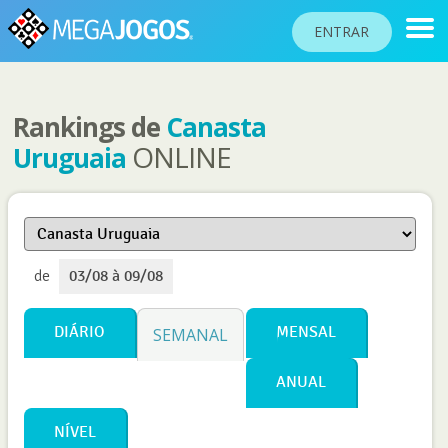
ENTRAR
Rankings de
Canasta
RANKINGS
ONLINE
Uruguaia
TORNEIOS
COMUNIDADE
BLOG
de
03/08 à 09/08
AJUDA
PASSAPORTE
DIÁRIO
MENSAL
SEMANAL
!
JOGAR
ANUAL
NÍVEL
Idioma do site