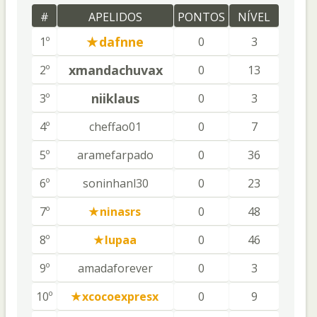
#
APELIDOS
PONTOS
NÍVEL
dafnne
1º
0
3
xmandachuvax
2º
0
13
niiklaus
3º
0
3
4º
cheffao01
0
7
5º
aramefarpado
0
36
6º
soninhanl30
0
23
7º
ninasrs
0
48
8º
lupaa
0
46
9º
amadaforever
0
3
10º
xcocoexpresx
0
9