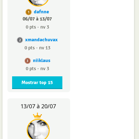
dafnne
1
06/07 à 13/07
0 pts - nv 3
xmandachuvax
2
0 pts - nv 13
niiklaus
3
0 pts - nv 3
Mostrar top 15
13/07 à 20/07