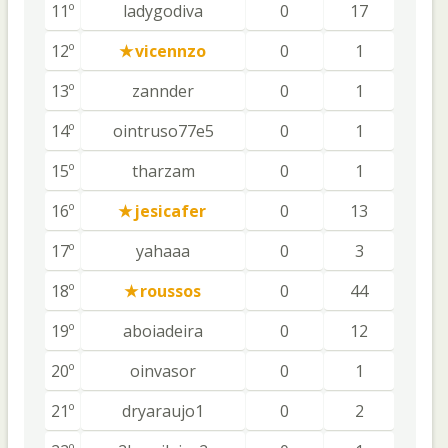
11º
ladygodiva
0
17
12º
vicennzo
0
1
13º
zannder
0
1
14º
ointruso77e5
0
1
15º
tharzam
0
1
16º
jesicafer
0
13
17º
yahaaa
0
3
18º
roussos
0
44
19º
aboiadeira
0
12
20º
oinvasor
0
1
21º
dryaraujo1
0
2