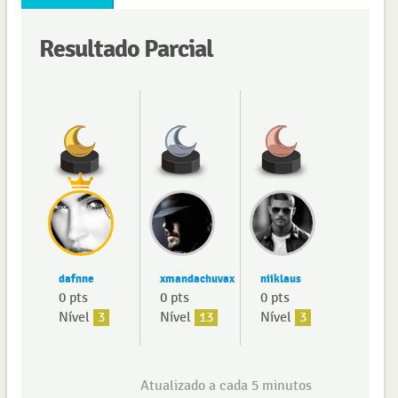
Resultado Parcial
dafnne
xmandachuvax
niiklaus
0 pts
0 pts
0 pts
Nível
3
Nível
13
Nível
3
Atualizado a cada 5 minutos