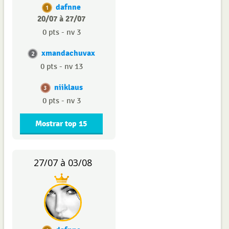
dafnne
1
20/07 à 27/07
0 pts - nv 3
xmandachuvax
2
0 pts - nv 13
niiklaus
3
0 pts - nv 3
Mostrar top 15
27/07 à 03/08