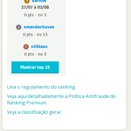
dafnne
1
27/07 à 03/08
0 pts - nv 3
xmandachuvax
2
0 pts - nv 13
niiklaus
3
0 pts - nv 3
Mostrar top 15
Leia o regulamento do ranking
Veja aqui detalhadamente a Política Antifraude do
Ranking Premium.
Veja a classificação geral