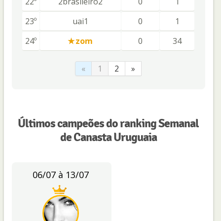
22º
2brasileiro2
0
1
23º
uai1
0
1
24º
zom
0
34
«
1
2
»
Últimos campeões do ranking Semanal
de Canasta Uruguaia
06/07 à 13/07