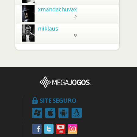
xmandachuvax
2º
niiklaus
3º
SITE SEGURO