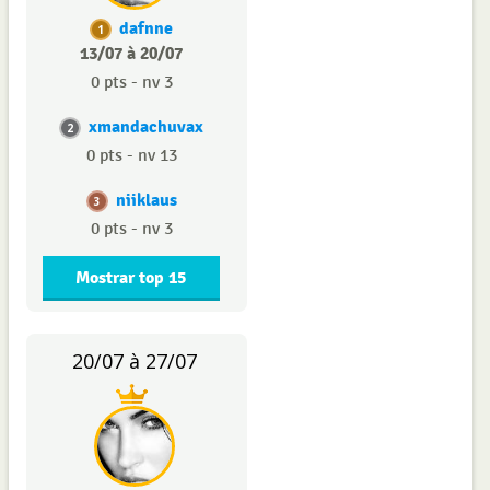
dafnne
1
13/07 à 20/07
0 pts - nv 3
xmandachuvax
2
0 pts - nv 13
niiklaus
3
0 pts - nv 3
Mostrar top 15
20/07 à 27/07