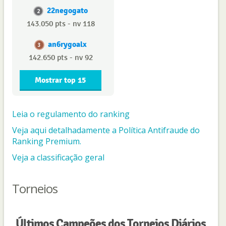
22negogato
2
143.050 pts - nv 118
an6rygoalx
3
142.650 pts - nv 92
Mostrar top 15
Leia o regulamento do ranking
Veja aqui detalhadamente a Política Antifraude do
Ranking Premium.
Veja a classificação geral
Torneios
Últimos Campeões dos Torneios Diários