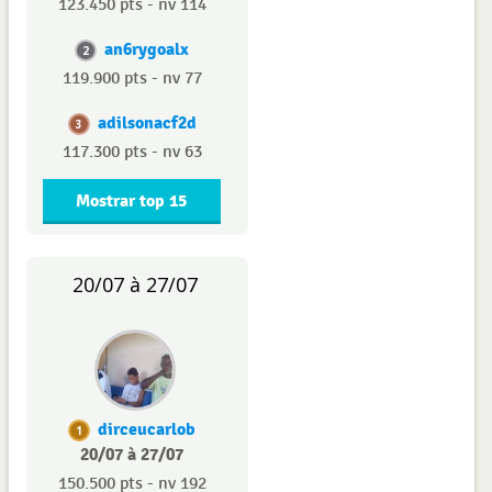
123.450 pts - nv 114
an6rygoalx
2
119.900 pts - nv 77
adilsonacf2d
3
117.300 pts - nv 63
Mostrar top 15
20/07 à 27/07
dirceucarlob
1
20/07 à 27/07
150.500 pts - nv 192