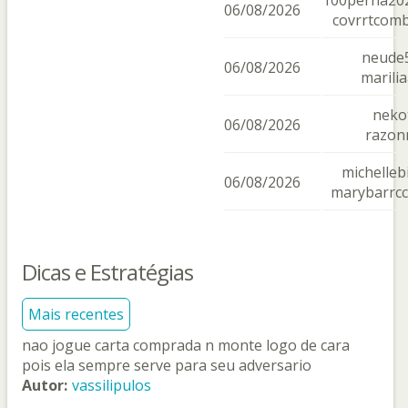
100perna20
06/08/2026
covrrtcom
neude
06/08/2026
marili
neko
06/08/2026
razon
michellebi
06/08/2026
marybarrc
Dicas e Estratégias
Mais recentes
nao jogue carta comprada n monte logo de cara
pois ela sempre serve para seu adversario
Autor:
vassilipulos