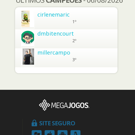
cirlenemaric
1º
dmbitencourt
2º
millercampo
3º
SITE SEGURO