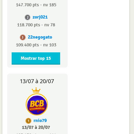
147.700 pts - nv 185
zorj021
2
118.700 pts - nv 78
22negogato
3
109.400 pts - nv 103
Mostrar top 15
13/07 à 20/07
rnio79
1
13/07 à 20/07