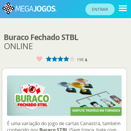
ENTRAR
Buraco Fechado STBL
RANKINGS
ONLINE
TORNEIOS
Favorito
1
2
3
4
5
198
COMUNIDADE
BLOG
AJUDA
PASSAPORTE
!
JOGAR
É uma variação do jogo de cartas Canastra, também
Idioma do site
conhecido por
Buraco STBL
(Sem trinca, bate com