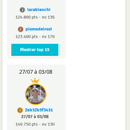
larabianchi
2
124.800 pts - nv 136
piomedeirosi
3
123.400 pts - nv 170
Mostrar top 15
27/07 à 03/08
2eb32b5f3431
1
27/07 à 03/08
149.750 pts - nv 130