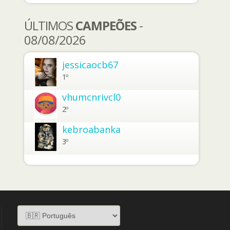
ÚLTIMOS
CAMPEÕES
-
08/08/2026
jessicaocb67
1º
vhumcnrivcl0
2º
kebroabanka
3º