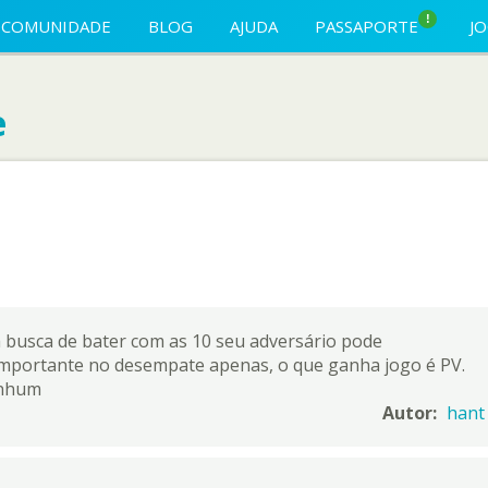
!
COMUNIDADE
BLOG
AJUDA
PASSAPORTE
J
e
a busca de bater com as 10 seu adversário pode
 importante no desempate apenas, o que ganha jogo é PV.
enhum
Autor:
hant