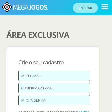
ENTRAR
ÁREA EXCLUSIVA
RANKINGS
TORNEIOS
COMUNIDADE
Crie o seu cadastro
BLOG
AJUDA
PASSAPORTE
!
JOGAR
Idioma do site