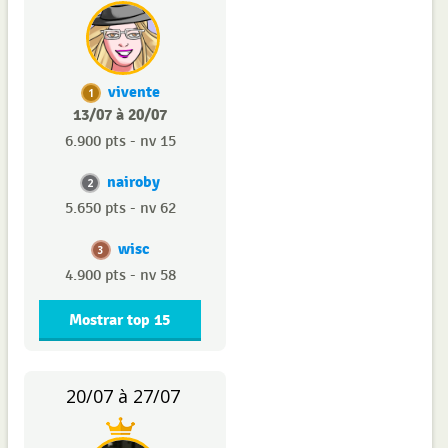
vivente
1
13/07 à 20/07
6.900 pts - nv 15
nairoby
2
5.650 pts - nv 62
wisc
3
4.900 pts - nv 58
Mostrar top 15
20/07 à 27/07