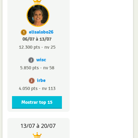
elisalobo26
1
06/07 à 13/07
12.300 pts - nv 25
wisc
2
5.850 pts - nv 58
irbe
3
4.050 pts - nv 113
Mostrar top 15
13/07 à 20/07