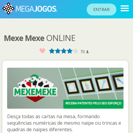
ENTRAR
ONLINE
Mexe Mexe
RANKINGS
TORNEIOS
Favorito
1
2
3
4
5
70
COMUNIDADE
BLOG
AJUDA
PASSAPORTE
!
JOGAR
Desça todas as cartas na mesa, formando
seqüências numéricas de mesmo naipe ou trincas e
Idioma do site
quadras de naipes diferentes.