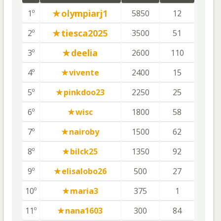
olympiarj1
1º
5850
12
tiesca2025
2º
3500
51
deelia
3º
2600
110
4º
vivente
2400
15
5º
pinkdoo23
2250
25
6º
wisc
1800
58
7º
nairoby
1500
62
8º
bilck25
1350
92
9º
elisalobo26
500
27
10º
maria3
375
1
11º
nana1603
300
84