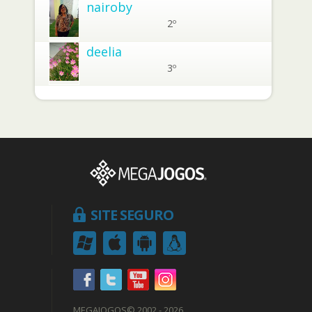
nairoby
2º
deelia
3º
SITE SEGURO
MEGAJOGOS
© 2002 - 2026