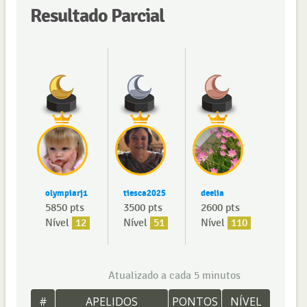
Resultado Parcial
olympiarj1
tiesca2025
deelia
5850 pts
3500 pts
2600 pts
Nível
12
Nível
51
Nível
110
Atualizado a cada 5 minutos
#
APELIDOS
PONTOS
NÍVEL