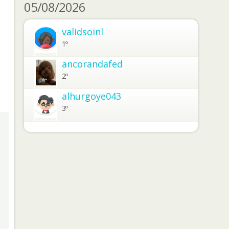
05/08/2026
validsoinl
1º
ancorandafed
2º
alhurgoye043
3º