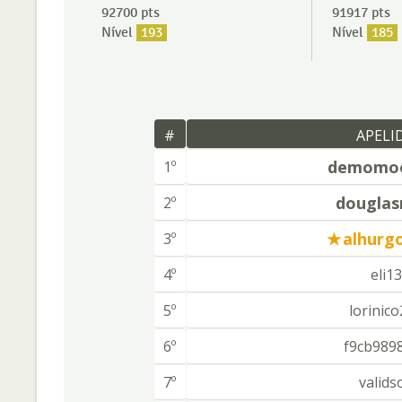
92700 pts
91917 pts
Nível
193
Nível
185
#
APELI
demomoo
1º
douglas
2º
alhurg
3º
4º
eli1
5º
lorinic
6º
f9cb989
7º
valids