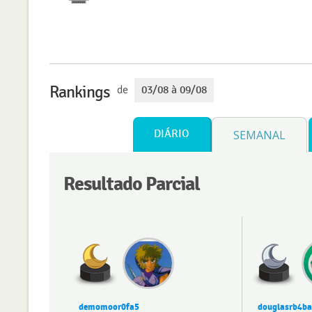
Rankings
de
03/08 à 09/08
DIÁRIO
SEMANAL
Resultado Parcial
demomoor0fa5
douglasrb4b