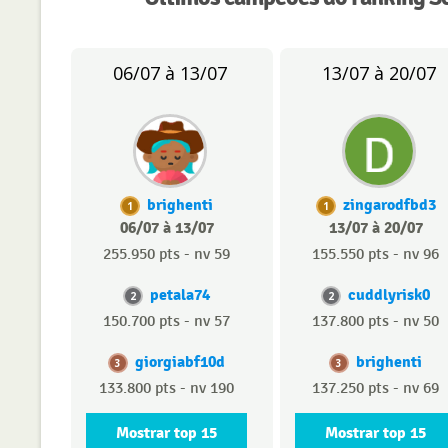
06/07 à 13/07
13/07 à 20/07
brighenti
zingarodfbd3
1
1
06/07 à 13/07
13/07 à 20/07
255.950 pts - nv 59
155.550 pts - nv 96
petala74
cuddlyrisk0
2
2
150.700 pts - nv 57
137.800 pts - nv 50
giorgiabf10d
brighenti
3
3
133.800 pts - nv 190
137.250 pts - nv 69
Mostrar top 15
Mostrar top 15