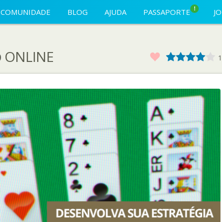
!
COMUNIDADE
BLOG
AJUDA
PASSAPORTE
J
o
ONLINE
Favorito
1
2
3
4
1