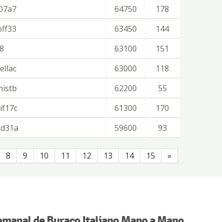
i07a7
64750
178
off33
63450
144
8
63100
151
ellac
63000
118
mistb
62200
55
if17c
61300
170
1d31a
59600
93
8
9
10
11
12
13
14
15
»
emanal de Buraco Italiano Mano a Mano