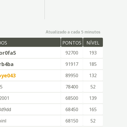
Atualizado a cada 5 minutos
DOS
PONTOS
NÍVEL
r0fa5
92700
193
rb4ba
91917
185
oye043
89950
132
35
78400
52
o2001
68500
139
8d9dd
68450
165
oinl
68150
52