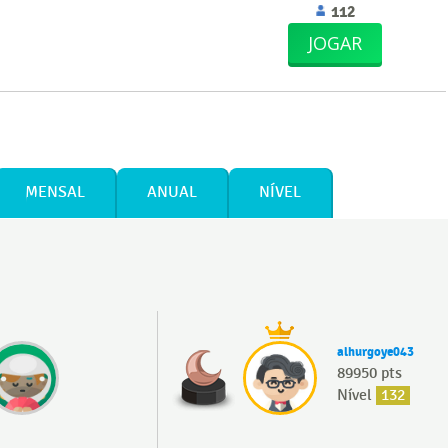
112
JOGAR
MENSAL
ANUAL
NÍVEL
alhurgoye043
89950 pts
Nível
132
a