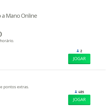
o a Mano Online
O
horário.
2
JOGAR
 e pontos extras.
485
JOGAR