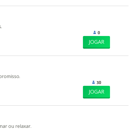
.
0
JOGAR
promisso.
30
JOGAR
nar ou relaxar.