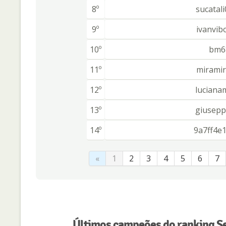
8º
sucatal
9º
ivanvib
10º
bm6
11º
miramir
12º
luciana
13º
giusepp
14º
9a7ff4e
«
1
2
3
4
5
6
7
Últimos campeões do ranking S