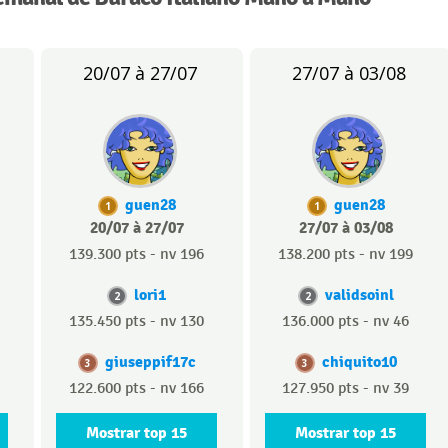
20/07 à 27/07
27/07 à 03/08
guen28
guen28
1
1
20/07 à 27/07
27/07 à 03/08
139.300 pts - nv 196
138.200 pts - nv 199
lori1
validsoinl
2
2
135.450 pts - nv 130
136.000 pts - nv 46
giuseppif17c
chiquito10
3
3
122.600 pts - nv 166
127.950 pts - nv 39
Mostrar top 15
Mostrar top 15