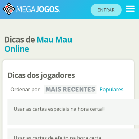
ENTRAR
Dicas de
Mau Mau
RANKINGS
Online
TORNEIOS
COMUNIDADE
Dicas dos jogadores
BLOG
AJUDA
MAIS RECENTES
Ordenar por:
Populares
PASSAPORTE
!
Usar as cartas especiais na hora certa!!!
JOGAR
Idioma do site
Usar as cartas de efeito na hora certa.