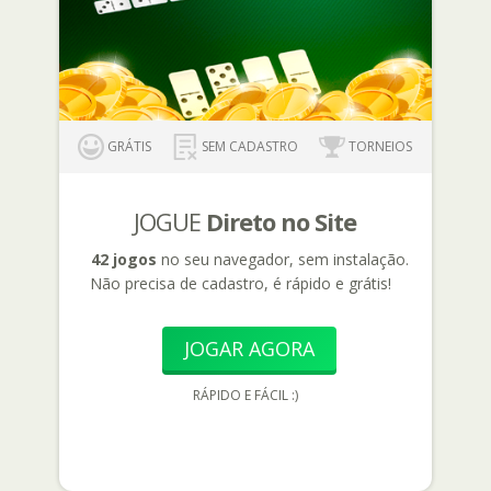
GRÁTIS
SEM CADASTRO
TORNEIOS
JOGUE
Direto no Site
42 jogos
no seu navegador, sem instalação.
Não precisa de cadastro, é rápido e grátis!
JOGAR AGORA
RÁPIDO E FÁCIL :)