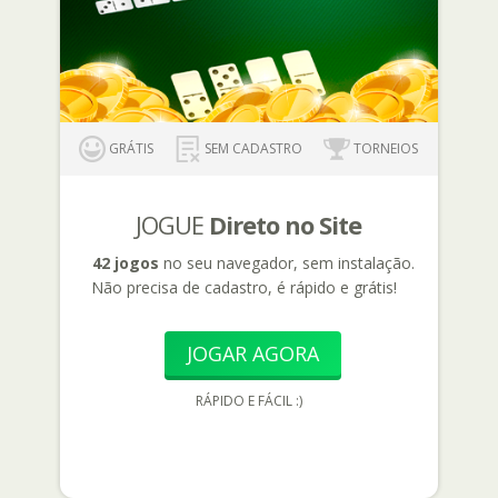
GRÁTIS
SEM CADASTRO
TORNEIOS
JOGUE
Direto no Site
42 jogos
no seu navegador, sem instalação.
Não precisa de cadastro, é rápido e grátis!
JOGAR AGORA
RÁPIDO E FÁCIL :)