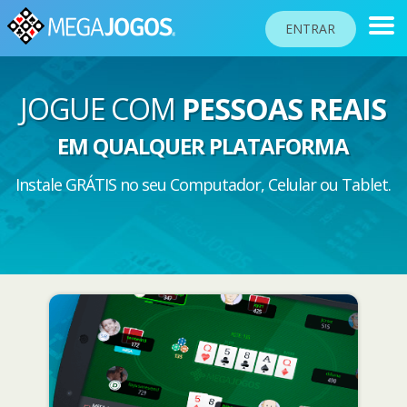
ENTRAR
JOGUE COM
PESSOAS REAIS
RANKINGS
EM QUALQUER PLATAFORMA
TORNEIOS
Instale GRÁTIS no seu Computador, Celular ou Tablet.
COMUNIDADE
BLOG
AJUDA
PASSAPORTE
JOGAR
Idioma do site