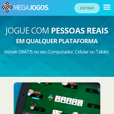
ENTRAR
JOGUE COM
PESSOAS REAIS
RANKINGS
EM QUALQUER PLATAFORMA
TORNEIOS
Instale GRÁTIS no seu Computador, Celular ou Tablet.
COMUNIDADE
BLOG
AJUDA
PASSAPORTE
!
JOGAR
Idioma do site