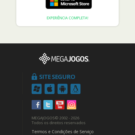
EXPERIÊNCIA COMPLETA!
SITE SEGURO
MEGAJOGOS
© 2002 - 2026
Todos os direitos reservados
Termos e Condições de Serviço