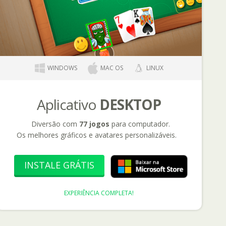
WINDOWS
MAC OS
LINUX
Aplicativo
DESKTOP
Diversão com
77 jogos
para computador.
Os melhores gráficos e avatares personalizáveis.
INSTALE GRÁTIS
EXPERIÊNCIA COMPLETA!