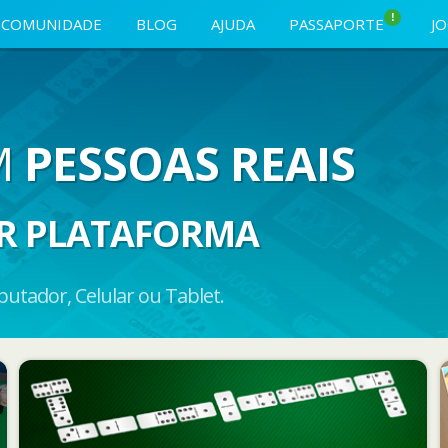
!
COMUNIDADE
BLOG
AJUDA
PASSAPORTE
J
M
PESSOAS REAIS
R PLATAFORMA
utador, Celular ou Tablet.