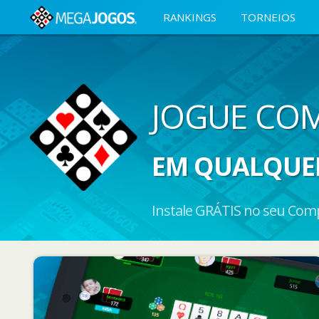
RANKINGS
TORNEIOS
JOGUE CO
EM QUALQUE
Instale GRÁTIS no seu Comp