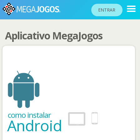
ENTRAR
Aplicativo MegaJogos
RANKINGS
TORNEIOS
COMUNIDADE
BLOG
AJUDA
PASSAPORTE
!
JOGAR
como instalar
Android
Idioma do site